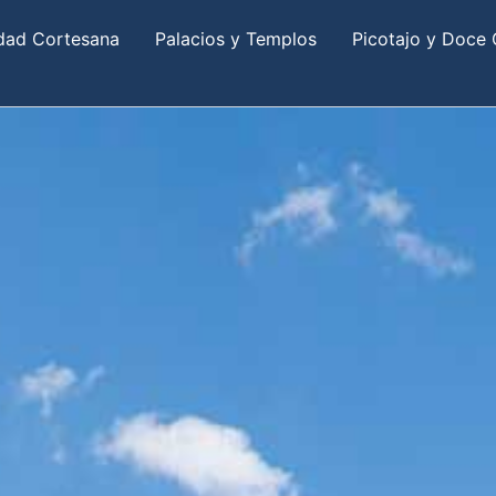
dad Cortesana
Palacios y Templos
Picotajo y Doce 