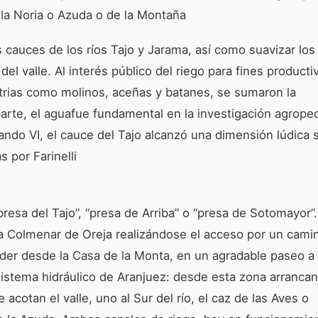
y la Noria o Azuda o de la Montaña
s cauces de los ríos Tajo y Jarama, así como suavizar los
el valle. Al interés público del riego para fines producti
trias como molinos, aceñas y batanes, se sumaron la
 parte, el aguafue fundamental en la investigación agrope
nando VI, el cauce del Tajo alcanzó una dimensión lúdica 
s por Farinelli
sa del Tajo”, “presa de Arriba” o “presa de Sotomayor”.
 a Colmenar de Oreja realizándose el acceso por un cami
der desde la Casa de la Monta, en un agradable paseo a 
 sistema hidráulico de Aranjuez: desde esta zona arranca
acotan el valle, uno al Sur del río, el caz de las Aves o