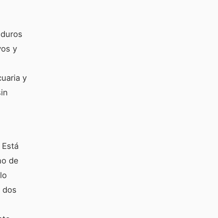
 duros
vos y
cuaria y
sin
 Está
no de
lo
n dos