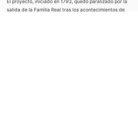
El proyecto, iniciado en 1793, quedó paralizado por la
salida de la Familia Real tras los acontecimientos de
1808. En el siglo XIX se adaptó su uso como
Comandancia Militar del Regimiento de Caballería de
Pavía. Entre 2001 y 2002 se remodeló para su uso
hotelero
Galería
Ubicación